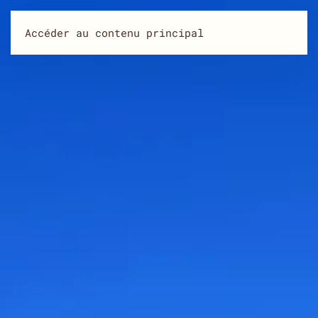
Gîtes de La Gasteleine
Accéder au contenu principal