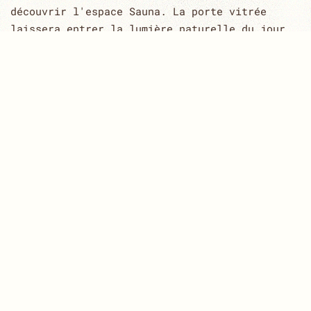
découvrir l'espace Sauna. La porte vitrée
laissera entrer la lumière naturelle du jour.
Lors de vos séances nocturnes, vous profiterez
d'une ambiance lumineuse tamisée.
Une fois à l'intérieur, vous bénéficierez de 2
Grands bancs pour vous relaxer en version
assise ou allongée. Les senteurs naturelles du
bois canadien Red Cedar vous feront voyager le
temps d'un instant.
Pour continuer votre détente, vous pourrez
basculer sous la pergola en bois afin de
profiter du jacuzzi avec jets de massages
et/ou bulles dans une ambiance tamisée,à
l'abris du vent grâce aux panneaux en verre
coulissants.