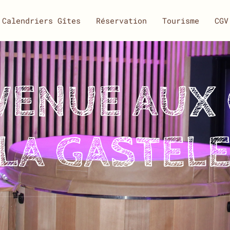
Calendriers Gîtes
Réservation
Tourisme
CGV
VENUE AUX 
 LA GASTELE